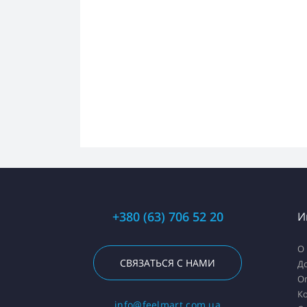
+380 (63) 706 52 20
И
О
СВЯЗАТЬСЯ С НАМИ
Д
О
К
info@feelmart.com.ua