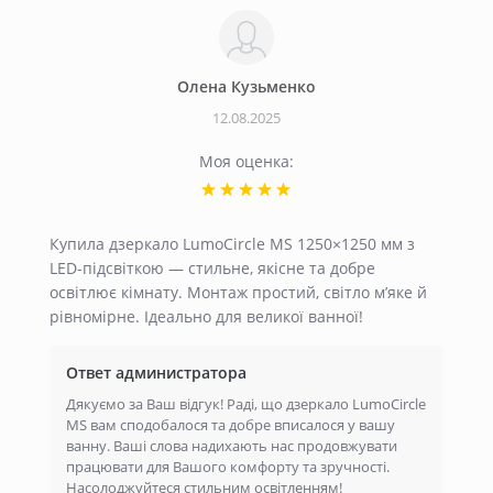
Олена Кузьменко
12.08.2025
Моя оценка:
Купила дзеркало LumoCircle MS 1250×1250 мм з
LED-підсвіткою — стильне, якісне та добре
освітлює кімнату. Монтаж простий, світло м’яке й
рівномірне. Ідеально для великої ванної!
Ответ администратора
Дякуємо за Ваш відгук! Раді, що дзеркало LumoCircle
MS вам сподобалося та добре вписалося у вашу
ванну. Ваші слова надихають нас продовжувати
працювати для Вашого комфорту та зручності.
Насолоджуйтеся стильним освітленням!