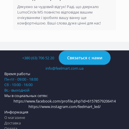
Дякуємо за чудовий відгук! Раді, що дзеркало
LumoCircle MS повністю відповідає вашим
очікуванням і зробило вашу ванну ще
комфортнішою. Ваші слова дуже цінні для нас!
Связаться с нами
+380 (63) 706 52 20
info@feelmart.com.ua
Время работы
Пн-пт - 09:00 - 18:00
Сб - 10:00 - 16:00
Вс.- выходной
Мы в социальных сетях:
https://www.facebook.com/profile.php?id=61578579206414
https://www.instagram.com/feelmart_led/
Информация
О магазине
Доставка
Оплата