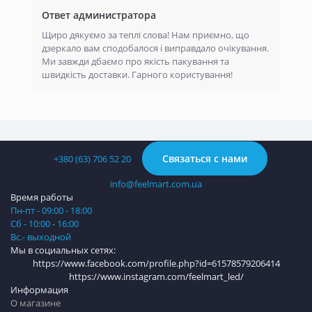
Ответ администратора
Щиро дякуємо за теплі слова! Нам приємно, що
дзеркало вам сподобалося і виправдало очікування.
Ми завжди дбаємо про якість пакування та
швидкість доставки. Гарного користування!
Связаться с нами
+380 (63) 706 52 20
info@feelmart.com.ua
Время работы
Пн-пт - 09:00 - 18:00
Сб - 10:00 - 16:00
Вс.- выходной
Мы в социальных сетях:
https://www.facebook.com/profile.php?id=61578579206414
https://www.instagram.com/feelmart_led/
Информация
О магазине