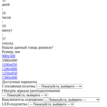
52
дней
:
16
часов
:
10
минут
:
56
секунд
Нашли данный товар дешевле?
Размер, мм
900x500
1000x600
1100x650
1200x800
1250x850
1300x600
Доступные варианты
Стеклянная полочка
Обогрев зеркала (антизапотевания)
Выключатель освещения
LED-подсветка