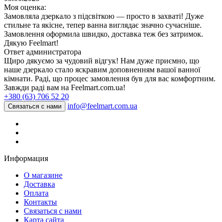
Моя оценка:
Замовляла дзеркало з підсвіткою — просто в захваті! Дуже
стильне та якісне, тепер ванна виглядає значно сучасніше.
Замовлення оформила швидко, доставка теж без затримок.
Дякую Feelmart!
Ответ администратора
Щиро дякуємо за чудовий відгук! Нам дуже приємно, що
наше дзеркало стало яскравим доповненням вашої ванної
кімнати. Раді, що процес замовлення був для вас комфортним.
Завжди раді вам на Feelmart.com.ua!
+380 (63) 706 52 20
info@feelmart.com.ua
Связаться с нами
Информация
О магазине
Доставка
Оплата
Контакты
Связаться с нами
Карта сайта