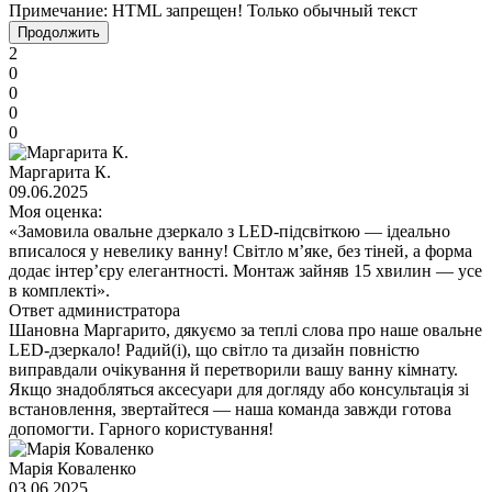
Примечание:
HTML запрещен! Только обычный текст
Продолжить
2
0
0
0
0
Маргарита К.
09.06.2025
Моя оценка:
«Замовила овальне дзеркало з LED-підсвіткою — ідеально
вписалося у невелику ванну! Світло м’яке, без тіней, а форма
додає інтер’єру елегантності. Монтаж зайняв 15 хвилин — усе
в комплекті».
Ответ администратора
Шановна Маргарито, дякуємо за теплі слова про наше овальне
LED-дзеркало! Радий(і), що світло та дизайн повністю
виправдали очікування й перетворили вашу ванну кімнату.
Якщо знадобляться аксесуари для догляду або консультація зі
встановлення, звертайтеся — наша команда завжди готова
допомогти. Гарного користування!
Марія Коваленко
03.06.2025