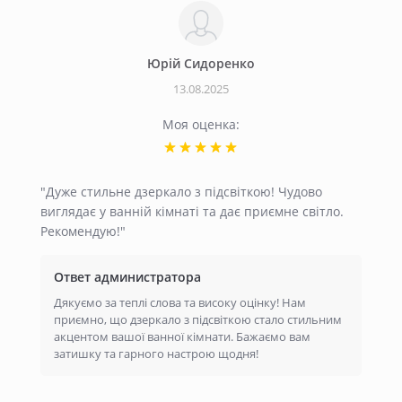
Юрій Сидоренко
13.08.2025
Моя оценка:
"Дуже стильне дзеркало з підсвіткою! Чудово
виглядає у ванній кімнаті та дає приємне світло.
Рекомендую!"
Ответ администратора
Дякуємо за теплі слова та високу оцінку! Нам
приємно, що дзеркало з підсвіткою стало стильним
акцентом вашої ванної кімнати. Бажаємо вам
затишку та гарного настрою щодня!