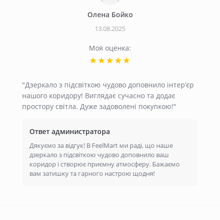
Олена Бойко
13.08.2025
Моя оценка:
"Дзеркало з підсвіткою чудово доповнило інтер’єр
нашого коридору! Виглядає сучасно та додає
простору світла. Дуже задоволені покупкою!"
Ответ администратора
Дякуємо за відгук! В FeelMart ми раді, що наше
дзеркало з підсвіткою чудово доповнило ваш
коридор і створює приємну атмосферу. Бажаємо
вам затишку та гарного настрою щодня!