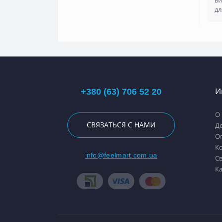
ви
дл
+380 (63) 706 52 20
И
О
СВЯЗАТЬСЯ С НАМИ
Д
О
К
info@feelmart.com.ua
Св
Ка