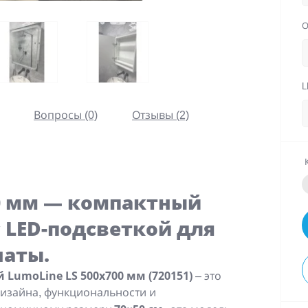
О
L
Вопросы (0)
Отзывы (2)
00 мм — компактный
 LED-подсветкой для
наты.
LumoLine LS 500x700 мм (720151)
– это
изайна, функциональности и