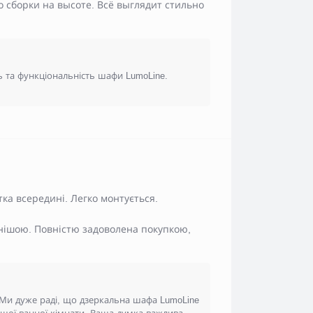
 сборки на высоте. Всё выглядит стильно
ь та функціональність шафи LumoLine.
тка всередині. Легко монтується.
нішою. Повністю задоволена покупкою,
 Ми дуже раді, що дзеркальна шафа LumoLine