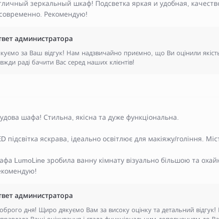
тличный зеркальный шкаф! Подсветка яркая и удобная, качество
 современно. Рекомендую!
твет администратора
куємо за Ваш відгук! Нам надзвичайно приємно, що Ви оцінили якіст
вжди раді бачити Вас серед наших клієнтів!
удова шафа! Стильна, якісна та дуже функціональна.
D підсвітка яскрава, ідеально освітлює для макіяжу/гоління. Міс
афа LumoLine зробила ванну кімнату візуально більшою та охай
екомендую!
твет администратора
оброго дня! Щиро дякуємо Вам за високу оцінку та детальний відгук!