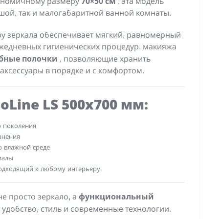
70×50 см
гономичному размеру
, эта модель
шой, так и малогабаритной ванной комнаты.
у зеркала обеспечивает мягкий, равномерный
ежедневных гигиенических процедур, макияжа
бные полочки
, позволяющие хранить
 аксессуары в порядке и с комфортом.
Line LS 500x700 мм:
о поколения
анения
о влажной среде
иалы
одходящий к любому интерьеру.
функциональный
не просто зеркало, а
удобство, стиль и современные технологии.