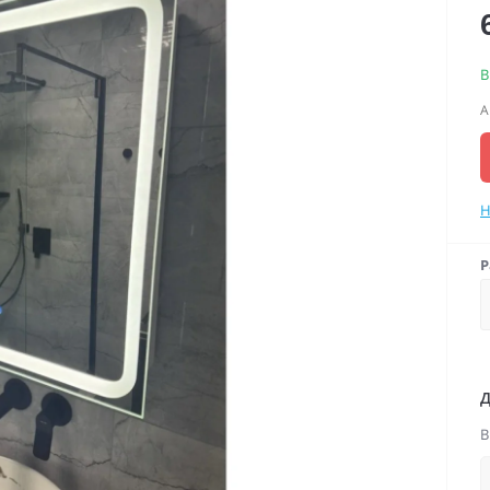
В
А
Н
Р
Д
В