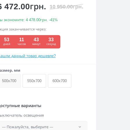
6 472.00грн.
10 950.00грн.
ы экономите:
4 478.00грн.
-41%
кция заканчивается через:
53
11
43
32
дней
часов
минут
секунд
ашли данный товар дешевле?
азмер, мм
500x700
550x700
600x700
оступные варианты
ыключатель освещения