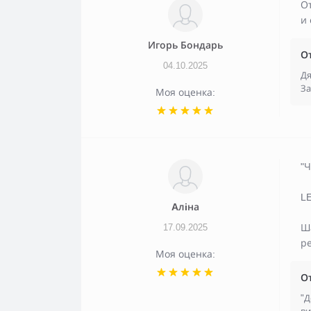
О
и
Игорь Бондарь
О
04.10.2025
Дя
За
Моя оценка:
"Ч
LE
Aлiна
17.09.2025
Ш
р
Моя оценка:
О
"Д