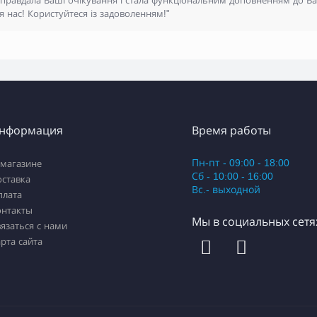
правдала Ваші очікування і стала функціональним доповненням до Ва
я нас! Користуйтеся із задоволенням!"
нформация
Время работы
Пн-пт - 09:00 - 18:00
 магазине
Сб - 10:00 - 16:00
оставка
Вс.- выходной
плата
онтакты
Мы в социальных сетя
язаться с нами
рта сайта