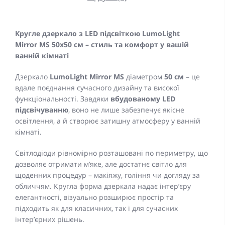
Кругле дзеркало з LED підсвіткою LumoLight
Mirror MS 50x50 см – стиль та комфорт у вашій
ванній кімнаті
Дзеркало
LumoLight Mirror MS
діаметром
50 см
– це
вдале поєднання сучасного дизайну та високої
функціональності. Завдяки
вбудованому LED
підсвічуванню
, воно не лише забезпечує якісне
освітлення, а й створює затишну атмосферу у ванній
кімнаті.
Світлодіоди рівномірно розташовані по периметру, що
дозволяє отримати м’яке, але достатнє світло для
щоденних процедур – макіяжу, гоління чи догляду за
обличчям. Кругла форма дзеркала надає інтер’єру
елегантності, візуально розширює простір та
підходить як для класичних, так і для сучасних
інтер’єрних рішень.