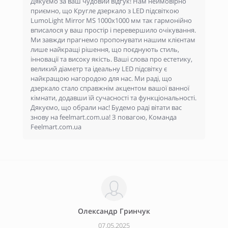
Дякуємо за ваш чудовий відгук! Нам неймовірно
приємно, що Кругле дзеркало з LED підсвіткою
LumoLight Mirror MS 1000x1000 мм так гармонійно
вписалося у ваш простір і перевершило очікування.
Ми завжди прагнемо пропонувати нашим клієнтам
лише найкращі рішення, що поєднують стиль,
інновації та високу якість. Ваші слова про естетику,
великий діаметр та ідеальну LED підсвітку є
найкращою нагородою для нас. Ми раді, що
дзеркало стало справжнім акцентом вашої ванної
кімнати, додавши їй сучасності та функціональності.
Дякуємо, що обрали нас! Будемо раді вітати вас
знову на feelmart.com.ua! З повагою, Команда
Feelmart.com.ua
Олександр Гринчук
07.05.2025