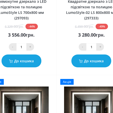
рямокутне дзеркало з LED
Квадратне дзеркало з LE
підсвіткою та полицею
підсвіткою та полицею
LumoStyle LS 700x800 мм
LumoStyle-02 LS 800x800 
(297093)
(297333)
6 320.00грн.
6 450.00грн.
-44%
-49%
3 556.00грн.
3 280.00грн.
-
+
-
+
До кошика
До кошика
я
Акція