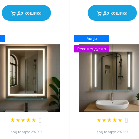
До кошика
До кошика
я
Акція
Рекомендуємо
2
2
Код товару: 297093
Код товару: 297333