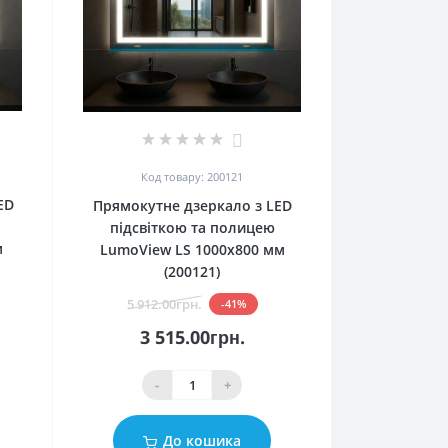
0
Код товару: 200121
ED
Прямокутне дзеркало з LED
підсвіткою та полицею
м
LumoView LS 1000x800 мм
(200121)
5 912.00грн.
-41%
3 515.00грн.
-
+
До кошика