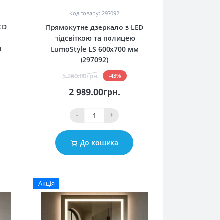
Код товару: 297092
ED
Прямокутне дзеркало з LED
підсвіткою та полицею
м
LumoStyle LS 600x700 мм
(297092)
5 260.00грн.
-43%
2 989.00грн.
-
+
До кошика
Акція