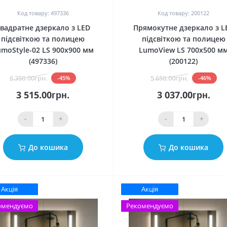
Код товару: 497336
Код товару: 200122
вадратне дзеркало з LED
Прямокутне дзеркало з L
підсвіткою та полицею
підсвіткою та полицею
umoStyle-02 LS 900x900 мм
LumoView LS 700x500 м
(497336)
(200122)
6 350.00грн.
5 650.00грн.
-45%
-46%
3 515.00грн.
3 037.00грн.
-
+
-
+
До кошика
До кошика
Акція
Акція
омендуємо
Рекомендуємо