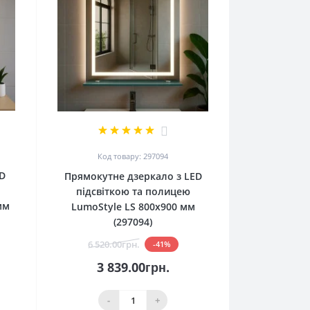
2
Код товару: 297094
D
Прямокутне дзеркало з LED
підсвіткою та полицею
мм
LumoStyle LS 800x900 мм
(297094)
6 520.00грн.
-41%
3 839.00грн.
-
+