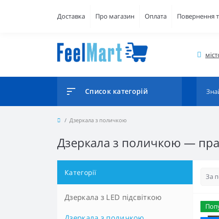
Доставка
Про магазин
Оплата
Повернення т
міст
Список категорій
Дзеркала з поличкою
Дзеркала з поличкою — прак
Категорії
Дзеркала з LED підсвіткою
Поп
Дзеркала з поличкою