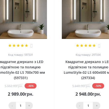
2
2
Код товару: 597331
Код товару: 297334
вадратне дзеркало з LED
Квадратне дзеркало з LE
підсвіткою та полицею
підсвіткою та полицею
umoStyle-02 LS 700x700 мм
LumoStyle-02 LS 600x600 
(597331)
(297334)
5 552.00грн.
5 940.00грн.
-46%
-50%
2 989.00грн.
2 948.00грн.
-
+
-
+