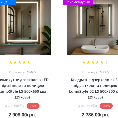
Акція
Рекомендуємо
2
2
Код товару: 297095
Код товару: 297335
рямокутне дзеркало з LED
Квадратне дзеркало з LE
підсвіткою та полицею
підсвіткою та полицею
LumoStyle LS 500x650 мм
LumoStyle-02 LS 500x500 
(297095)
(297335)
4 550.00грн.
4 950.00грн.
-36%
-44%
2 908.00грн.
2 786.00грн.