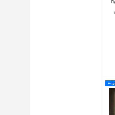
П
Акці