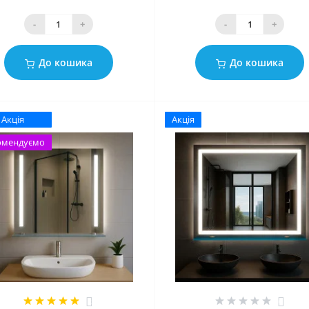
-
+
-
+
До кошика
До кошика
Акція
Акція
омендуємо
2
0