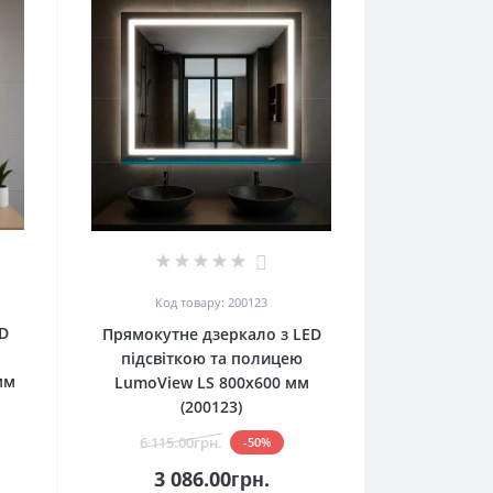
0
Код товару: 200123
D
Прямокутне дзеркало з LED
підсвіткою та полицею
мм
LumoView LS 800x600 мм
(200123)
6 115.00грн.
-50%
3 086.00грн.