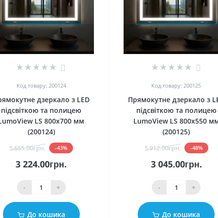
0
0
Код товару: 200124
Код товару: 200125
рямокутне дзеркало з LED
Прямокутне дзеркало з L
підсвіткою та полицею
підсвіткою та полицею
LumoView LS 800x700 мм
LumoView LS 800x550 м
(200124)
(200125)
5 655.00грн.
5 912.00грн.
-43%
-48%
3 224.00грн.
3 045.00грн.
-
+
-
+
До кошика
До кошика