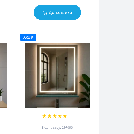
До кошика
Акція
2
Код товару: 297096