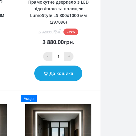
D
Прямокутне дзеркало з LED
підсвіткою та полицею
мм
LumoStyle LS 800x1000 мм
(297096)
6 320.00грн.
-39%
3 880.00грн.
-
+
До кошика
Акція