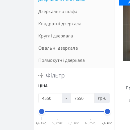
Дзеркальна шафа
Квадратні дзеркала
Круглі дзеркала
Овальні дзеркала
Прямокутні дзеркала
Фільтр
ЦІНА
П
-
грн.
4,6 тис.
5,3 тис.
6,1 тис.
6,8 тис.
7,6 тис.