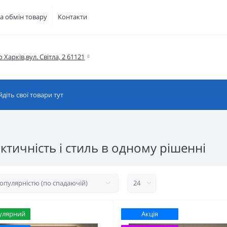
а обмін товару
Контакти
о Харків,вул. Світла, 2 61121
тичність і стиль в одному рішенні
улярний
Акція