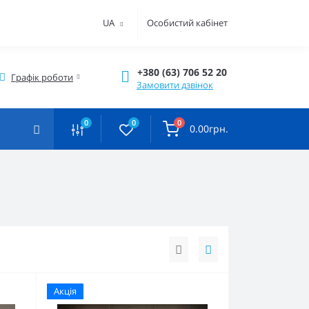
UA
Особистий кабінет
+380 (63) 706 52 20
Графік роботи
Замовити дзвінок
0
0
0
0.00грн.
Акція