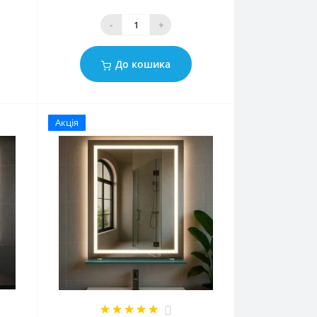
-
+
До кошика
Акція
2