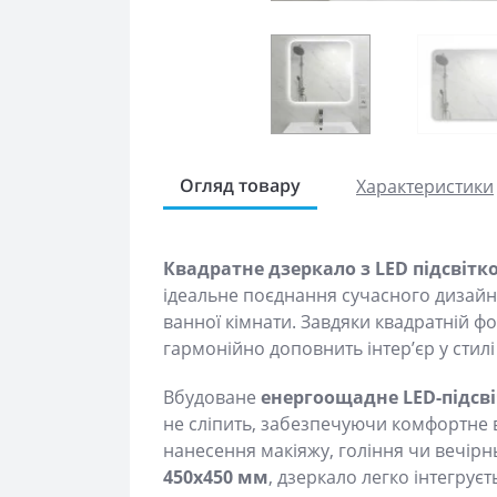
Характеристики
Огляд товару
Квадратне дзеркало з LED підсвітко
ідеальне поєднання сучасного дизайну
ванної кімнати. Завдяки квадратній ф
гармонійно доповнить інтер’єр у стилі
Вбудоване
енергоощадне LED-підсв
не сліпить, забезпечуючи комфортне 
нанесення макіяжу, гоління чи вечір
450x450 мм
, дзеркало легко інтегруєт