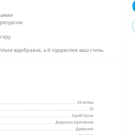
краями
м ресурсом
р'єру
тільки відображає, а й підкреслює ваш стиль.
24 мiсяцi
25
Сiрий Хром
Дзеркало Крiплення
Дзеркало