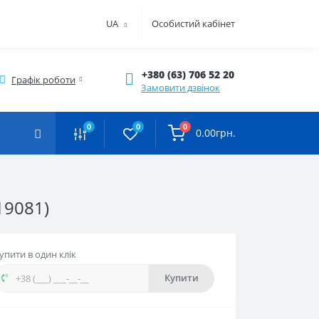
UA
Особистий кабінет
+380 (63) 706 52 20
Графік роботи
Замовити дзвінок
0
0
0
0.00грн.
19081)
упити в один клік
Купити