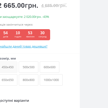
2 665.00грн.
4 685.00грн.
и заощаджуєте:
2 020.00грн.
-43%
кція закінчиться через:
54
:
10
:
53
:
30
днів
годин
хвилин
секунд
найшли даний товар дешевше?
озмір, мм
450x450
500x500
600x600
650x650
800x800
1000x1000
оступні варіанти