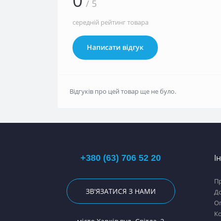
0
/ 5
середній рейтинг товара
Написати відгук
Відгуків про цей товар ще не було.
І
+380 (63) 706 52 20
П
ЗВ'ЯЗАТИСЯ З НАМИ
Д
О
К