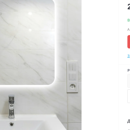
В
А
З
Р
Д