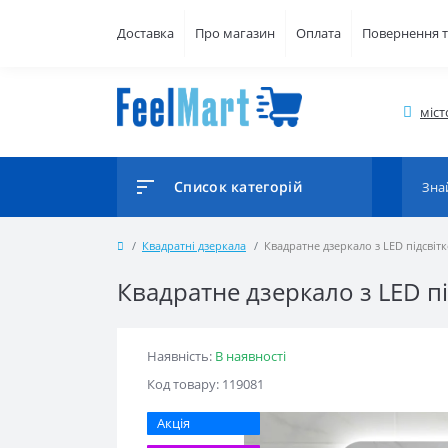
Доставка
Про магазин
Оплата
Повернення т
міст
Список категорій
Квадратні дзеркала
Квадратне дзеркало з LED підсвітк
Квадратне дзеркало з LED п
Наявність:
В наявності
Код товару: 119081
Акція