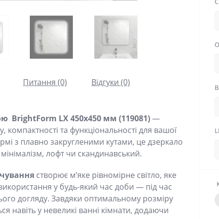
С
О
Питання (0)
Відгуки (0)
В
ю BrightForm LX 450x450 мм (119081)
—
, компактності та функціональності для вашої
L
ормі з плавно закругленими кутами, це дзеркало
 мінімалізм, лофт чи скандинавський.
ічування
створює м’яке рівномірне світло, яке
використання у будь-який час доби — під час
нього догляду. Завдяки оптимальному розміру
ься навіть у невеликі ванні кімнати, додаючи