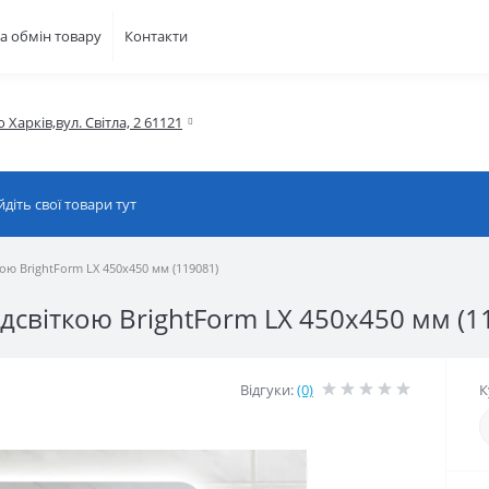
а обмін товару
Контакти
о Харків,вул. Світла, 2 61121
ою BrightForm LX 450x450 мм (119081)
ідсвіткою BrightForm LX 450x450 мм (1
Відгуки:
(0)
К