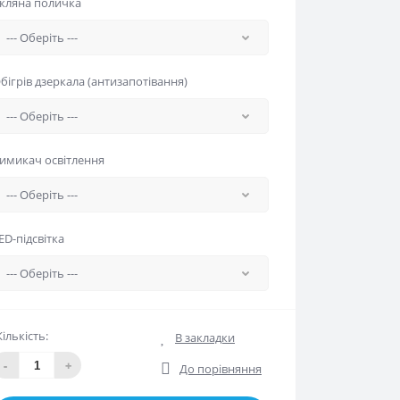
кляна поличка
бігрів дзеркала (антизапотівання)
имикач освітлення
ED-підсвітка
Кількість:
В закладки
-
+
До порівняння