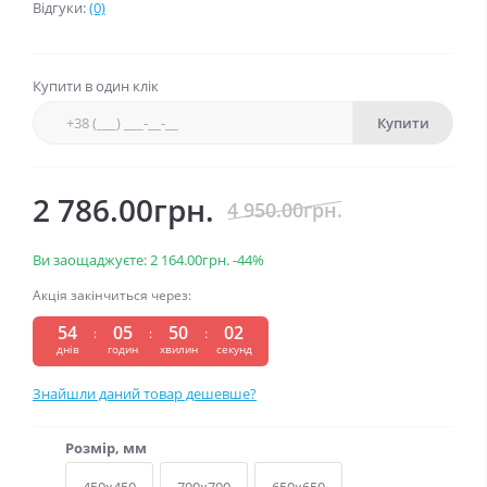
Відгуки:
(0)
Купити в один клік
Купити
2 786.00грн.
4 950.00грн.
Ви заощаджуєте:
2 164.00грн.
-44%
Акція закінчиться через:
54
05
50
02
:
:
:
днів
годин
хвилин
секунд
Знайшли даний товар дешевше?
Розмір, мм