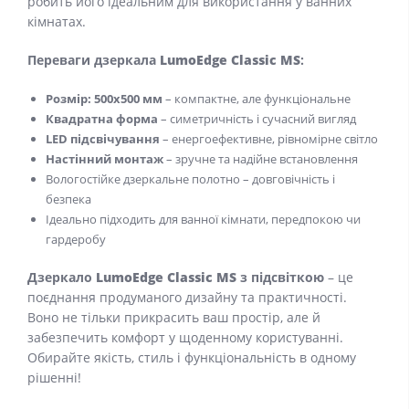
робить його ідеальним для використання у ванних
кімнатах.
Переваги дзеркала
LumoEdge Classic MS
:
Розмір: 500x500 мм
– компактне, але функціональне
Квадратна форма
– симетричність і сучасний вигляд
LED підсвічування
– енергоефективне, рівномірне світло
Настінний монтаж
– зручне та надійне встановлення
Вологостійке дзеркальне полотно – довговічність і
безпека
Ідеально підходить для ванної кімнати, передпокою чи
гардеробу
Дзеркало
LumoEdge Classic MS
з підсвіткою
– це
поєднання продуманого дизайну та практичності.
Воно не тільки прикрасить ваш простір, але й
забезпечить комфорт у щоденному користуванні.
Обирайте якість, стиль і функціональність в одному
рішенні!