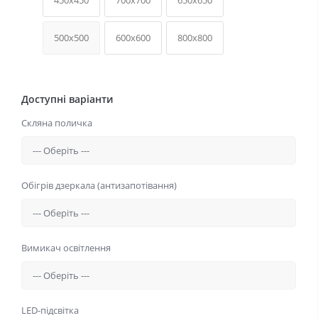
450x450
700x700
650x650
500x500
600x600
800x800
Доступні варіанти
Скляна поличка
Обігрів дзеркала (антизапотівання)
Вимикач освітлення
LED-підсвітка