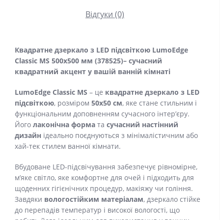
Відгуки (0)
Квадратне дзеркало з LED підсвіткою LumoEdge
Classic MS 500x500 мм (378525)– сучасний
квадратний акцент у вашій ванній кімнаті
LumoEdge Classic MS
– це
квадратне дзеркало з LED
підсвіткою
, розміром
50x50 см
, яке стане стильним і
функціональним доповненням сучасного інтер’єру.
Його
лаконічна форма
та
сучасний настінний
дизайн
ідеально поєднуються з мінімалістичним або
хай-тек стилем ванної кімнати.
Вбудоване LED-підсвічування забезпечує рівномірне,
м’яке світло, яке комфортне для очей і підходить для
щоденних гігієнічних процедур, макіяжу чи гоління.
Завдяки
вологостійким матеріалам
, дзеркало стійке
до перепадів температур і високої вологості, що