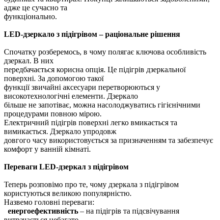
адже це сучасно та
функціонально.
LED-дзеркало з підігрівом – раціональне рішення
Спочатку розберемось, в чому полягає ключова особливість
дзеркал. В них
передбачається корисна опція. Це підігрів дзеркальної
поверхні. За допомогою такої
функції звичайні аксесуари перетворюються у
високотехнологічні елементи. Дзеркало
більше не запотіває, можна насолоджуватись гігієнічними
процедурами повною мірою.
Електричний підігрів поверхні легко вмикається та
вимикається. Дзеркало упродовж
довгого часу використовується за призначенням та забезпечує
комфорт у ванній кімнаті.
Переваги LED-дзеркал з підігрівом
Теперь розповімо про те, чому дзеркала з підігрівом
користуються великою популярністю.
Назвемо головні переваги:
енергоефективність
– на підігрів та підсвічування
витрачається небагато