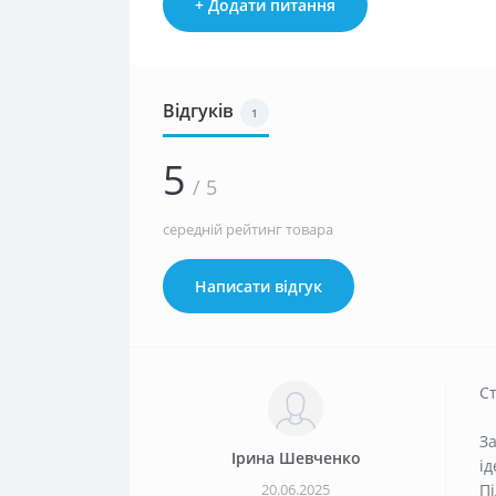
+ Додати питання
Відгуків
1
5
/ 5
середній рейтинг товара
Написати відгук
С
За
Ірина Шевченко
ід
20.06.2025
П