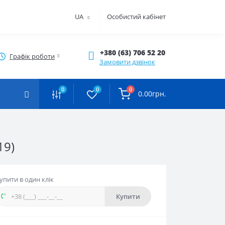
UA
Особистий кабінет
+380 (63) 706 52 20
Графік роботи
Замовити дзвінок
0
0
0
0.00грн.
19)
упити в один клік
Купити