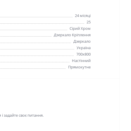
24 мiсяцi
25
Сiрий Хром
Дзеркало Крiплення
Дзеркало
Україна
700x800
Настінний
Прямокутне
і задайте своє питання.