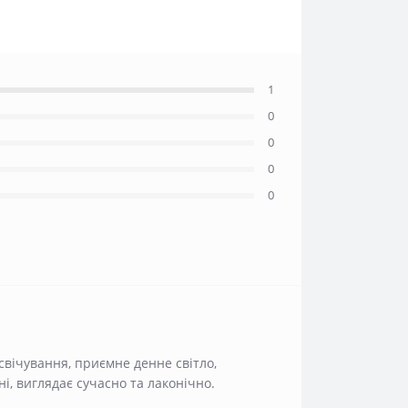
1
0
0
0
0
свічування, приємне денне світло,
ні, виглядає сучасно та лаконічно.