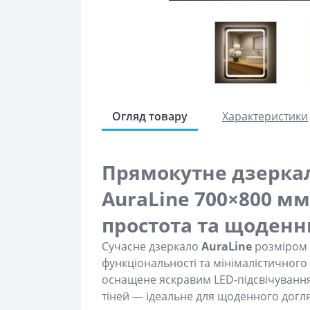
Огляд товару
Характеристики
Прямокутне дзеркал
AuraLine 700×800 мм
простота та щоден
Сучасне дзеркало
AuraLine
розміром 
функціональності та мінімалістичного
оснащене яскравим LED-підсвічуванням
тіней — ідеальне для щоденного догля