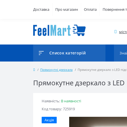
Доставка
Про магазин
Оплата
Повернення т
міст
Список категорій
Прямокутні дзеркала
Прямокутне дзеркало з LED підс
Прямокутне дзеркало з LED 
Наявність:
В наявності
Код товару: 725919
Акція