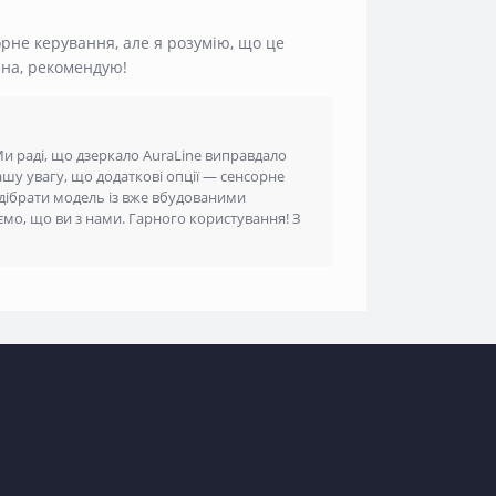
орне керування, але я розумію, що це
ена, рекомендую!
 Ми раді, що дзеркало AuraLine виправдало
ашу увагу, що додаткові опції — сенсорне
ідібрати модель із вже вбудованими
мо, що ви з нами. Гарного користування! З