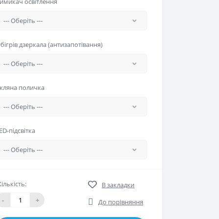
имикач освітлення
бігрів дзеркала (антизапотівання)
кляна поличка
ED-підсвітка
Кількість:
В закладки
-
+
До порівняння