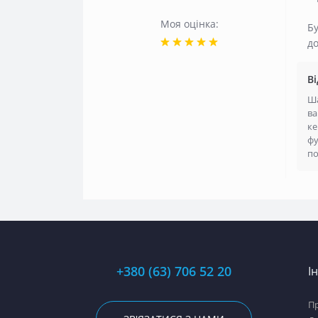
Моя оцінка:
Бу
д
В
Ша
ва
ке
фу
по
+380 (63) 706 52 20
І
П