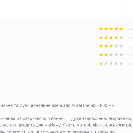
тильне та функціональне дзеркало AuraLine 600×800 мм
мовила це дзеркало для ванної — дуже задоволена. Яскраве під
еально підходить для макіяжу. Якість матеріалів на високому рів
ідключення стандартне, монтаж не викликав труднощів.