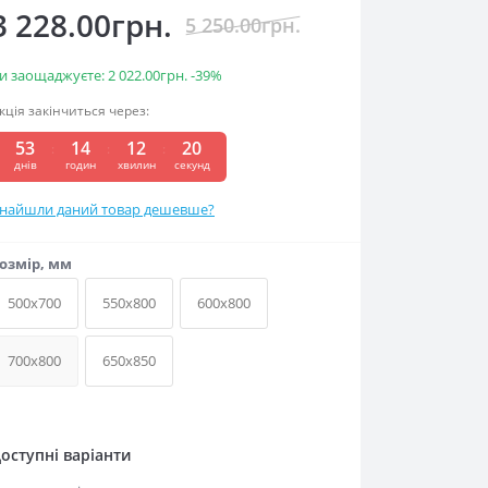
3 228.00грн.
5 250.00грн.
и заощаджуєте:
2 022.00грн.
-39%
кція закінчиться через:
53
14
12
19
днів
годин
хвилин
секунд
найшли даний товар дешевше?
озмір, мм
500x700
550x800
600x800
700x800
650x850
оступні варіанти