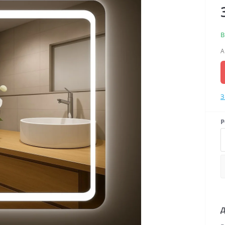
В
А
З
Р
Д