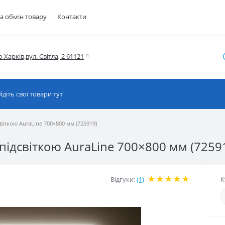
а обмін товару
Контакти
о Харків,вул. Світла, 2 61121
віткою AuraLine 700×800 мм (725919)
підсвіткою AuraLine 700×800 мм (7259
Відгуки:
(1)
К