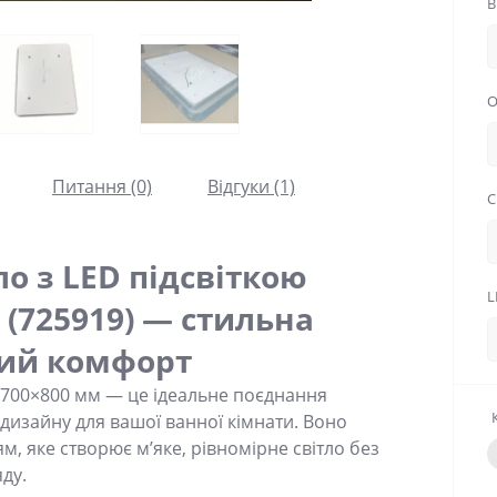
В
О
Питання (0)
Відгуки (1)
С
о з LED підсвіткою
L
 (725919) — стильна
ний комфорт
700×800 мм — це ідеальне поєднання
 дизайну для вашої ванної кімнати. Воно
, яке створює м’яке, рівномірне світло без
ду.