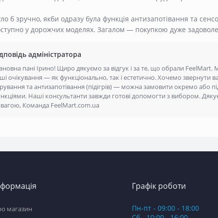
ло б зручно, якби одразу була функція антизапотівання та сенс
оступно у дорожчих моделях. Загалом — покупкою дуже задовол
ідповідь адміністратора
новна пані Ірино! Щиро дякуємо за відгук і за те, що обрали FeelMart.
ші очікування — як функціонально, так і естетично. Хочемо звернути в
рування та антизапотівання (підігрів) — можна замовити окремо або п
нкціями. Наші консультанти завжди готові допомогти з вибором. Дякує
вагою, Команда FeelMart.com.ua
нформація
Графік роботи
Пн-пт - 09:00 - 18:00
ро магазин
Сб - 10:00 - 16:00