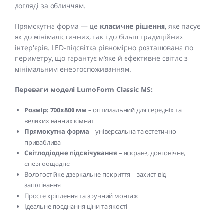
догляді за обличчям.
Прямокутна форма — це
класичне рішення
, яке пасує
як до мінімалістичних, так і до більш традиційних
інтер'єрів. LED-підсвітка рівномірно розташована по
периметру, що гарантує м’яке й ефективне світло з
мінімальним енергоспоживанням.
Переваги моделі
LumoForm Classic MS
:
Розмір: 700x800 мм
– оптимальний для середніх та
великих ванних кімнат
Прямокутна форма
– універсальна та естетично
приваблива
Світлодіодне підсвічування
– яскраве, довговічне,
енергоощадне
Вологостійке дзеркальне покриття – захист від
запотівання
Просте кріплення та зручний монтаж
Ідеальне поєднання ціни та якості