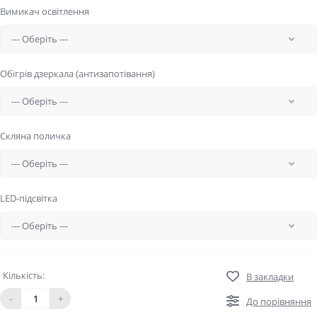
Вимикач освітлення
Обігрів дзеркала (антизапотівання)
Скляна поличка
LED-підсвітка
Кількість:
В закладки
-
+
До порівняння