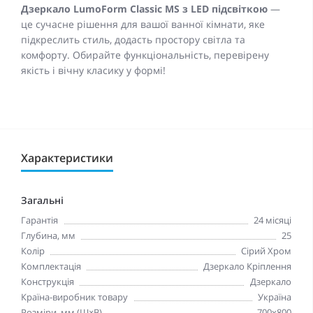
Дзеркало
LumoForm Classic
MS з LED підсвіткою
—
це сучасне рішення для вашої ванної кімнати, яке
підкреслить стиль, додасть простору світла та
комфорту. Обирайте функціональність, перевірену
якість і вічну класику у формі!
Характеристики
Загальні
Гарантія
24 мicяцi
Глубина, мм
25
Колір
Сірий Хром
Комплектація
Дзеркало Крiплення
Конструкція
Дзеркало
Країна-виробник товару
Україна
Розміри, мм (Ш×В)
700x800