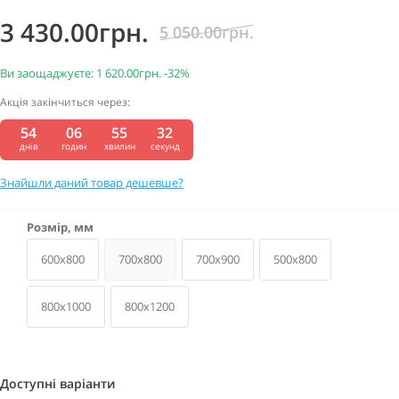
3 430.00грн.
5 050.00грн.
Ви заощаджуєте:
1 620.00грн.
-32%
Акція закінчиться через:
54
06
55
31
:
:
:
днів
годин
хвилин
секунд
Знайшли даний товар дешевше?
Розмір, мм
600x800
700x800
700x900
500x800
800x1000
800x1200
Доступні варіанти