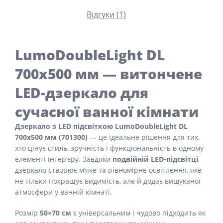
Відгуки (1)
LumoDoubleLight DL
700x500 мм — витончене
LED-дзеркало для
сучасної ванної кімнати
Дзеркало з LED підсвіткою LumoDoubleLight DL
700x500 мм (701300)
— це ідеальне рішення для тих,
хто цінує стиль, зручність і функціональність в одному
елементі інтер’єру. Завдяки
подвійній LED-підсвітці
,
дзеркало створює м’яке та рівномірне освітлення, яке
не тільки покращує видимість, але й додає вишуканої
атмосфери у ванній кімнаті.
Розмір
50×70 см
є універсальним і чудово підходить як