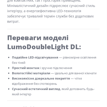
для компактних, так і просторих приміщень.
Мінімалістичний дизайн підкреслює сучасний стиль
інтер’єру, а енергоефективна LED-технологія
забезпечує тривалий термін служби без додаткових
витрат.
Переваги моделі
LumoDoubleLight DL:
Подвійне LED-підсвічування
— рівномірне освітлення
без тіней
Простий монтаж
і зручне підключення
Вологостійкі матеріали
— ідеально для ванної кімнати
Високоякісне дзеркальне покриття
— чітке
відображення без спотворень
Сучасний естетичний вигляд
, який доповнить будь-
який інтер’єр