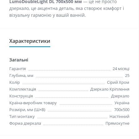
LumoDoubleLight DL 700x500 мм
— це не просто
дзеркало, це акцентна деталь, яка створює комфорт і
візуальну гармонію у вашій ванній.
Характеристики
Загальні
Гарантія
24 місяці
Глубина, мм
25
Колір
Сірий Хром
Комплектація
Дзеркало Кріплення
Конструкція
Дзеркало
Країна-виробник товару
Україна
Розміри, мм (Ш×В)
700x500
Тип монтажу
Настінний
Форма дзеркала
Прямокутне