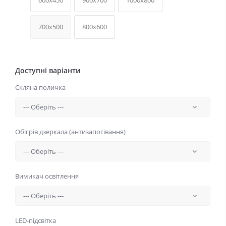
600x450
900x700
1000x800
700x500
800x600
Доступні варіанти
Скляна поличка
Обігрів дзеркала (антизапотівання)
Вимикач освітлення
LED-підсвітка