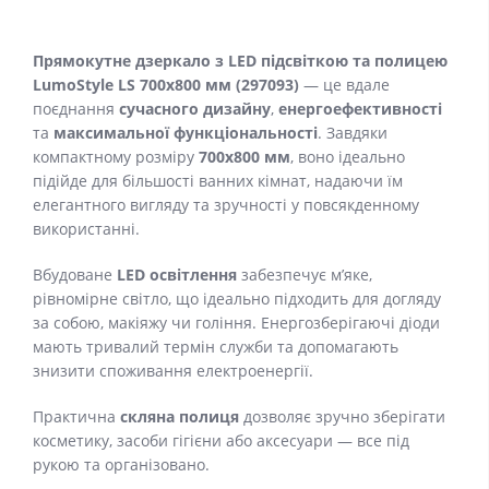
Прямокутне дзеркало з LED підсвіткою та полицею
LumoStyle LS 700x800 мм (297093)
— це вдале
поєднання
сучасного дизайну
,
енергоефективності
та
максимальної функціональності
. Завдяки
компактному розміру
700x800 мм
, воно ідеально
підійде для більшості ванних кімнат, надаючи їм
елегантного вигляду та зручності у повсякденному
використанні.
Вбудоване
LED освітлення
забезпечує м’яке,
рівномірне світло, що ідеально підходить для догляду
за собою, макіяжу чи гоління. Енергозберігаючі діоди
мають тривалий термін служби та допомагають
знизити споживання електроенергії.
Практична
скляна полиця
дозволяє зручно зберігати
косметику, засоби гігієни або аксесуари — все під
рукою та організовано.