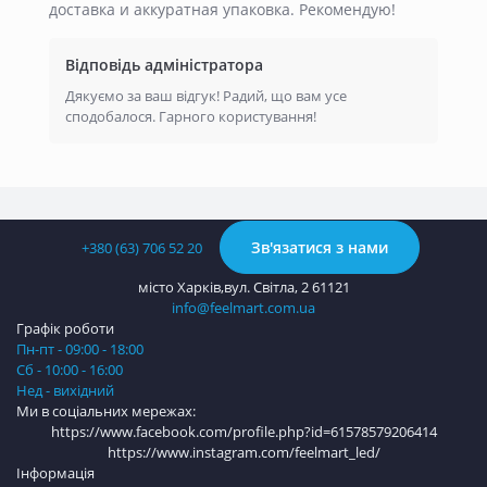
доставка и аккуратная упаковка. Рекомендую!
Відповідь адміністратора
Дякуємо за ваш відгук! Радий, що вам усе
сподобалося. Гарного користування!
Зв'язатися з нами
+380 (63) 706 52 20
місто Харків,вул. Світла, 2 61121
info@feelmart.com.ua
Графік роботи
Пн-пт - 09:00 - 18:00
Сб - 10:00 - 16:00
Нед - вихідний
Ми в соціальних мережах:
https://www.facebook.com/profile.php?id=61578579206414
https://www.instagram.com/feelmart_led/
Інформація