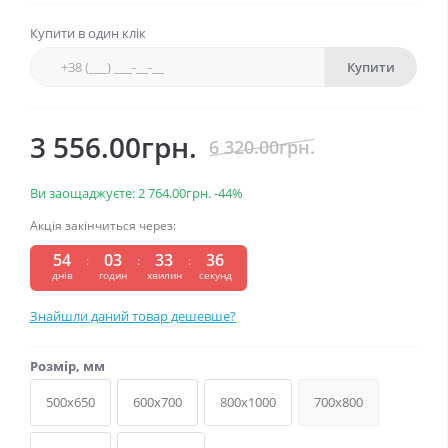
Купити в один клік
Купити
3 556.00грн.
6 320.00грн.
Ви заощаджуєте:
2 764.00грн.
-44%
Акція закінчиться через:
54
03
33
36
:
:
:
днів
годин
хвилин
секунд
Знайшли даний товар дешевше?
Розмір, мм
500x650
600x700
800x1000
700x800