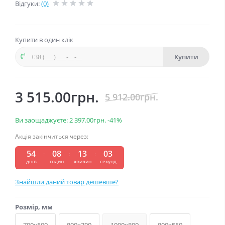
Відгуки:
(0)
Купити в один клік
Купити
3 515.00грн.
5 912.00грн.
Ви заощаджуєте:
2 397.00грн.
-41%
Акція закінчиться через:
54
08
13
03
:
:
:
днів
годин
хвилин
секунд
Знайшли даний товар дешевше?
Розмір, мм