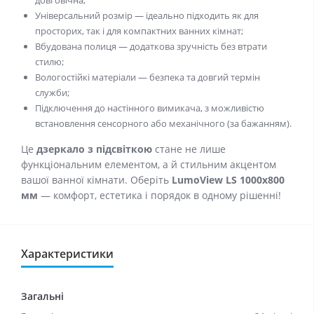
довговічна;
Універсальний розмір — ідеально підходить як для
просторих, так і для компактних ванних кімнат;
Вбудована полиця — додаткова зручність без втрати
стилю;
Вологостійкі матеріали — безпека та довгий термін
служби;
Підключення до настінного вимикача, з можливістю
встановлення сенсорного або механічного (за бажанням).
Це
дзеркало з підсвіткою
стане не лише
функціональним елементом, а й стильним акцентом
вашої ванної кімнати. Оберіть
LumoView LS 1000x800
мм
— комфорт, естетика і порядок в одному рішенні!
Характеристики
Загальні