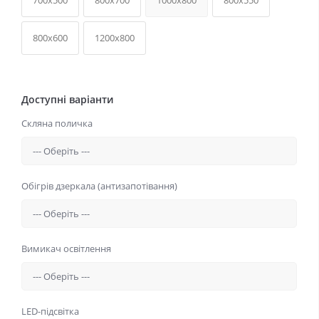
700x500
800x700
1000x800
800x550
800x600
1200x800
Доступні варіанти
Скляна поличка
Обігрів дзеркала (антизапотівання)
Вимикач освітлення
LED-підсвітка