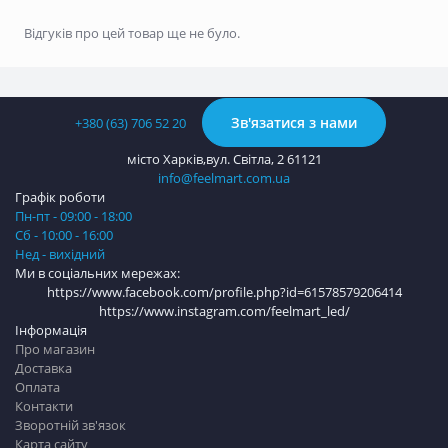
Відгуків про цей товар ще не було.
Зв'язатися з нами
+380 (63) 706 52 20
місто Харків,вул. Світла, 2 61121
info@feelmart.com.ua
Графік роботи
Пн-пт - 09:00 - 18:00
Сб - 10:00 - 16:00
Нед - вихідний
Ми в соціальних мережах:
https://www.facebook.com/profile.php?id=61578579206414
https://www.instagram.com/feelmart_led/
Інформація
Про магазин
Доставка
Оплата
Контакти
Зворотній зв'язок
Карта сайту