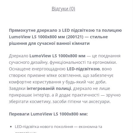
Відгуки (0)
Прямокутне дзеркало з LED підсвіткою та полицею
LumoView LS 1000x800 мм (200121) — стильне
рішення для сучасної ванної кімнати
Дзеркало
LumoView LS 1000x800 мм
— це поєднання
сучасного дизайну, функціональності та ергономіки.
Оснащене енергоощадною
LED-підсвіткою
, воно
створює приємне м’яке освітлення, що забезпечує
комфортне користування у будь-який час доби.
Завдяки
інтегрованій полиці
, дзеркало не лише
прикрашає інтер’єр, а й додає практичності — зручно
зберігати косметику, засоби гігієни чи аксесуари.
Переваги LumoView LS 1000x800 мм:
LED-підсвітка нового покоління — економна та