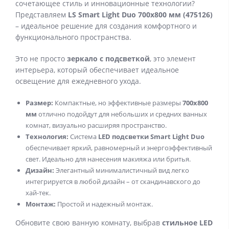
сочетающее стиль и инновационные технологии?
Представляем
LS Smart Light Duo 700х800 мм (475126)
– идеальное решение для создания комфортного и
функционального пространства.
Это не просто
зеркало с подсветкой
, это элемент
интерьера, который обеспечивает идеальное
освещение для ежедневного ухода.
Размер:
Компактные, но эффективные размеры
700х800
мм
отлично подойдут для небольших и средних ванных
комнат, визуально расширяя пространство.
Технология:
Система
LED подсветки Smart Light Duo
обеспечивает яркий, равномерный и энергоэффективный
свет. Идеально для нанесения макияжа или бритья.
Дизайн:
Элегантный минималистичный вид легко
интегрируется в любой дизайн – от скандинавского до
хай-тек.
Монтаж:
Простой и надежный монтаж.
Обновите свою ванную комнату, выбрав
стильное LED