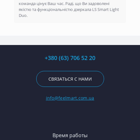
команда цінує Ваш час. Раді, що Ви задоволені
якістю та функціональністю дзеркала LS Smart Light
Duo.
+380 (63) 706 52 20
СВЯЗАТЬСЯ С НАМИ
info@feelmart.com.ua
Время работы