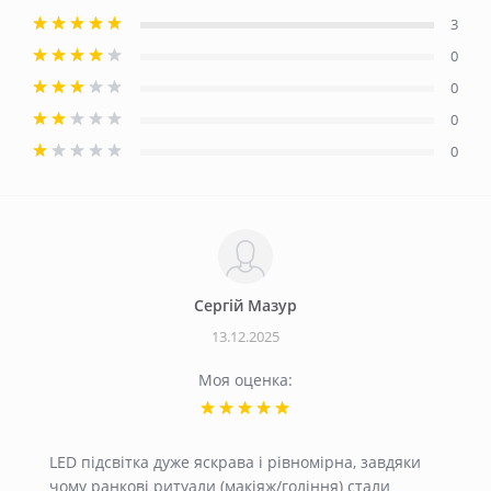
3
0
0
0
0
Сергiй Мазур
13.12.2025
Моя оценка:
LED підсвітка дуже яскрава і рівномірна, завдяки
чому ранкові ритуали (макіяж/гоління) стали