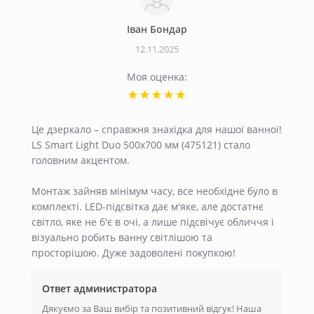
Iван Бондар
12.11.2025
Моя оценка:
Це дзеркало – справжня знахідка для нашої ванної!
LS Smart Light Duo 500х700 мм (475121) стало
головним акцентом.
Монтаж зайняв мінімум часу, все необхідне було в
комплекті. LED-підсвітка дає м'яке, але достатнє
світло, яке не б'є в очі, а лише підсвічує обличчя і
візуально робить ванну світлішою та
просторішою. Дуже задоволені покупкою!
Ответ администратора
Дякуємо за Ваш вибір та позитивний відгук! Наша