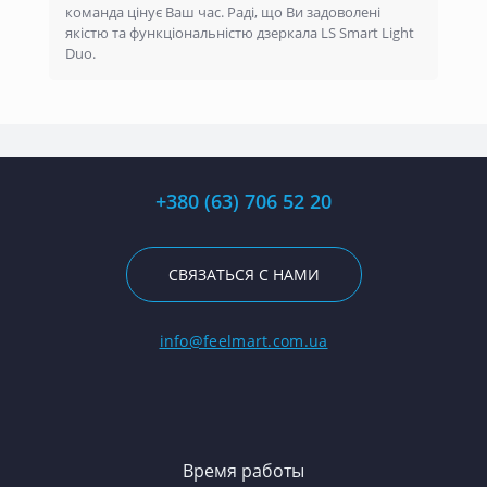
команда цінує Ваш час. Раді, що Ви задоволені
якістю та функціональністю дзеркала LS Smart Light
Duo.
+380 (63) 706 52 20
СВЯЗАТЬСЯ С НАМИ
info@feelmart.com.ua
Время работы