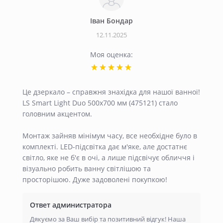
Iван Бондар
12.11.2025
Моя оценка:
Це дзеркало – справжня знахідка для нашої ванної!
LS Smart Light Duo 500х700 мм (475121) стало
головним акцентом.
Монтаж зайняв мінімум часу, все необхідне було в
комплекті. LED-підсвітка дає м'яке, але достатнє
світло, яке не б'є в очі, а лише підсвічує обличчя і
візуально робить ванну світлішою та
просторішою. Дуже задоволені покупкою!
Ответ администратора
Дякуємо за Ваш вибір та позитивний відгук! Наша