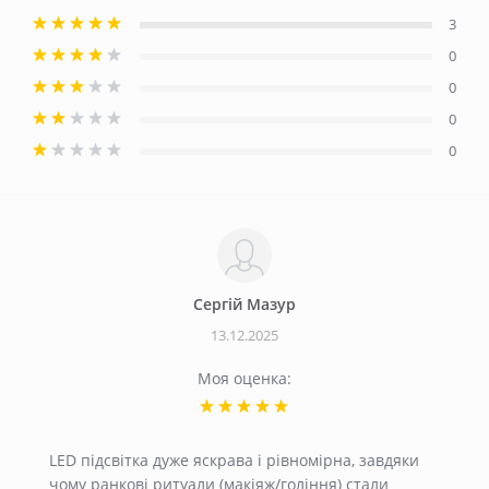
3
0
0
0
0
Сергiй Мазур
13.12.2025
Моя оценка:
LED підсвітка дуже яскрава і рівномірна, завдяки
чому ранкові ритуали (макіяж/гоління) стали