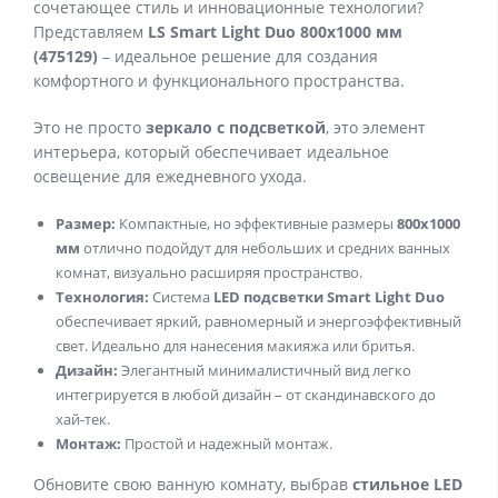
сочетающее стиль и инновационные технологии?
Представляем
LS Smart Light Duo 800х1000 мм
(475129)
– идеальное решение для создания
комфортного и функционального пространства.
Это не просто
зеркало с подсветкой
, это элемент
интерьера, который обеспечивает идеальное
освещение для ежедневного ухода.
Размер:
Компактные, но эффективные размеры
800х1000
мм
отлично подойдут для небольших и средних ванных
комнат, визуально расширяя пространство.
Технология:
Система
LED подсветки Smart Light Duo
обеспечивает яркий, равномерный и энергоэффективный
свет. Идеально для нанесения макияжа или бритья.
Дизайн:
Элегантный минималистичный вид легко
интегрируется в любой дизайн – от скандинавского до
хай-тек.
Монтаж:
Простой и надежный монтаж.
Обновите свою ванную комнату, выбрав
стильное LED