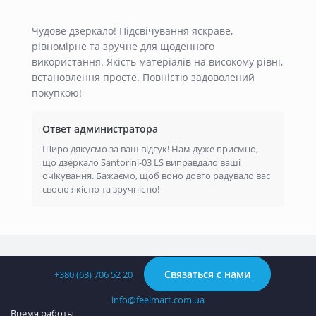
Чудове дзеркало! Підсвічування яскраве,
рівномірне та зручне для щоденного
використання. Якість матеріалів на високому рівні,
встановлення просте. Повністю задоволений
покупкою!
Ответ администратора
Щиро дякуємо за ваш відгук! Нам дуже приємно,
що дзеркало Santorini-03 LS виправдало ваші
очікування. Бажаємо, щоб воно довго радувало вас
своєю якістю та зручністю!
Связаться с нами
+380 (63) 706 52 20
info@feelmart.com.ua
Время работы