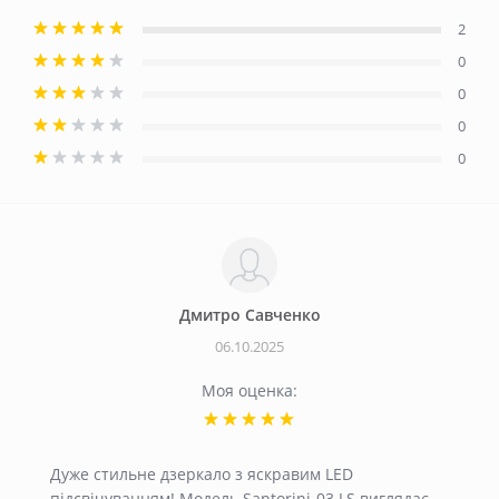
2
0
0
0
0
Дмитро Савченко
06.10.2025
Моя оценка:
Дуже стильне дзеркало з яскравим LED
підсвічуванням! Модель Santorini-03 LS виглядає