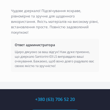
Чудове дзеркало! Підсвічування яскраве,
рівномірне та зручне для щоденного
використання. Якість матеріалів на високому рівні,
встановлення просте. Повністю задоволений
покупкою!
Ответ администратора
Щиро дякуємо за ваш відгук! Нам дуже приємно,
що дзеркало Santorini-03 LS виправдало ваші
очікування. Бажаємо, щоб воно довго радувало вас
своєю якістю та зручністю!
+380 (63) 706 52 20