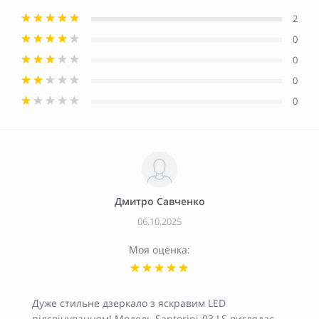
2
0
0
0
0
Дмитро Савченко
06.10.2025
Моя оценка:
Дуже стильне дзеркало з яскравим LED
підсвічуванням! Модель Santorini-03 LS виглядає