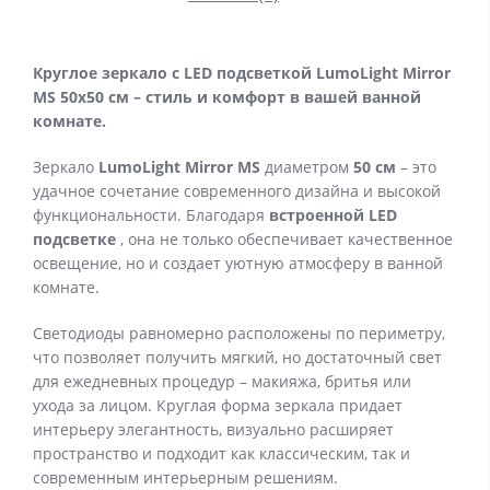
Круглое зеркало с LED подсветкой LumoLight Mirror
MS 50x50 см – стиль и комфорт в вашей ванной
комнате.
Зеркало
LumoLight Mirror MS
диаметром
50 см
– это
удачное сочетание современного дизайна и высокой
функциональности. Благодаря
встроенной LED
подсветке
, она не только обеспечивает качественное
освещение, но и создает уютную атмосферу в ванной
комнате.
Светодиоды равномерно расположены по периметру,
что позволяет получить мягкий, но достаточный свет
для ежедневных процедур – макияжа, бритья или
ухода за лицом. Круглая форма зеркала придает
интерьеру элегантность, визуально расширяет
пространство и подходит как классическим, так и
современным интерьерным решениям.