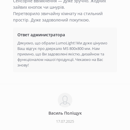
Сенсорне ввімкнення — дуже зручно. Жодних
зайвих кнопок чи шнурів.
Перетворило звичайну кімнату на стильний
простір. Дуже задоволений покупкою.
Ответ администратора
Дякуємо, що обрали LumoLight! Ми дуже цінуємо
Ваш відгук про дзеркало MS 800x800 мм. Нам
приємно, що Ви задоволені якістю, дизайном та
функціоналом нашої продукції. Чекаємо на Вас
знову!
Василь Поліщук
17.07.2025