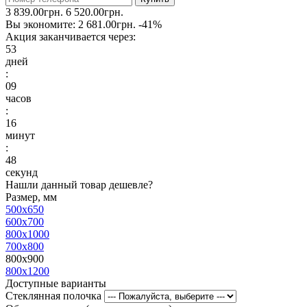
3 839.00грн.
6 520.00грн.
Вы экономите:
2 681.00грн.
-41%
Акция заканчивается через:
53
дней
:
09
часов
:
16
минут
:
48
секунд
Нашли данный товар дешевле?
Размер, мм
500x650
600x700
800x1000
700x800
800x900
800x1200
Доступные варианты
Стеклянная полочка