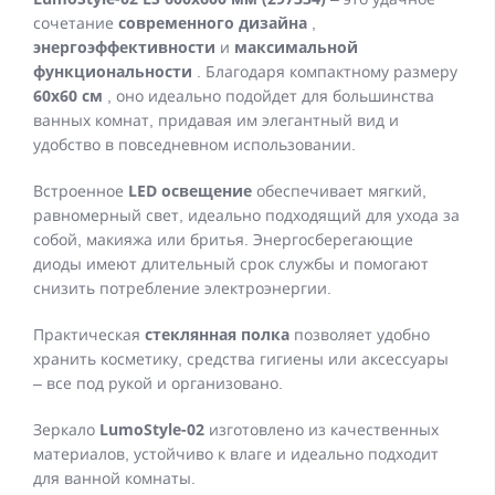
современного дизайна
сочетание
,
энергоэффективности
максимальной
и
функциональности
. Благодаря компактному размеру
60x60 см
, оно идеально подойдет для большинства
ванных комнат, придавая им элегантный вид и
удобство в повседневном использовании.
LED освещение
Встроенное
обеспечивает мягкий,
равномерный свет, идеально подходящий для ухода за
собой, макияжа или бритья. Энергосберегающие
диоды имеют длительный срок службы и помогают
снизить потребление электроэнергии.
стеклянная полка
Практическая
позволяет удобно
хранить косметику, средства гигиены или аксессуары
– все под рукой и организовано.
LumoStyle-02
Зеркало
изготовлено из качественных
материалов, устойчиво к влаге и идеально подходит
для ванной комнаты.