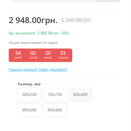
2 948.00грн.
5 940.00грн.
Вы экономите:
2 992.00грн.
-50%
Акция заканчивается через:
54
02
20
52
:
:
:
дней
часов
минут
секунд
Нашли данный товар дешевле?
Размер, мм
500x500
700x700
600x600
900x900
800x800