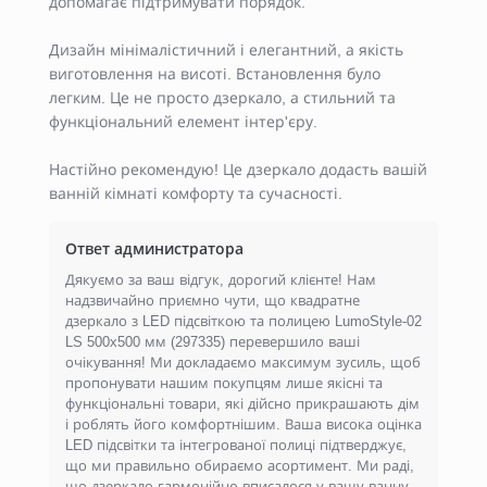
допомагає підтримувати порядок.
Дизайн мінімалістичний і елегантний, а якість
виготовлення на висоті. Встановлення було
легким. Це не просто дзеркало, а стильний та
функціональний елемент інтер'єру.
Настійно рекомендую! Це дзеркало додасть вашій
ванній кімнаті комфорту та сучасності.
Ответ администратора
Дякуємо за ваш відгук, дорогий клієнте! Нам
надзвичайно приємно чути, що квадратне
дзеркало з LED підсвіткою та полицею LumoStyle-02
LS 500x500 мм (297335) перевершило ваші
очікування! Ми докладаємо максимум зусиль, щоб
пропонувати нашим покупцям лише якісні та
функціональні товари, які дійсно прикрашають дім
і роблять його комфортнішим. Ваша висока оцінка
LED підсвітки та інтегрованої полиці підтверджує,
що ми правильно обираємо асортимент. Ми раді,
що дзеркало гармонійно вписалося у вашу ванну