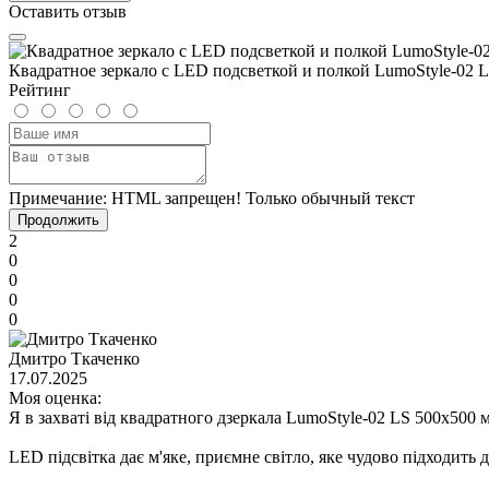
Оставить отзыв
Квадратное зеркало с LED подсветкой и полкой LumoStyle-02 L
Рейтинг
Примечание:
HTML запрещен! Только обычный текст
Продолжить
2
0
0
0
0
Дмитро Ткаченко
17.07.2025
Моя оценка:
Я в захваті від квадратного дзеркала LumoStyle-02 LS 500x500 
LED підсвітка дає м'яке, приємне світло, яке чудово підходить