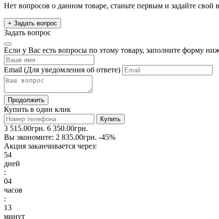
Нет вопросов о данном товаре, станьте первым и задайте свой 
+ Задать вопрос
Задать вопрос
Если у Вас есть вопросы по этому товару, заполните форму ни
Email
(Для уведомления об ответе)
Продолжить
Купить в один клик
Купить
3 515.00грн.
6 350.00грн.
Вы экономите:
2 835.00грн.
-45%
Акция заканчивается через:
54
дней
:
04
часов
:
13
минут