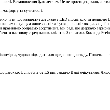
 висоті. Встановлення було легким. Це не просто дзеркало, а сти
і комфорту та сучасності.
ємно чути, що квадратне дзеркало з LED підсвіткою та полицею 
нашим покупцям лише якісні та функціональні товари, які дійс
ми правильно обираємо асортимент. Ми раді, що дзеркало гармон
бачити вас знову серед наших клієнтів. З повагою, Команда Feelm
рівномірна, чудово підходить для щоденного догляду. Поличка —
що дзеркало LumoStyle-02 LS виправдало Ваші очікування. Якщо