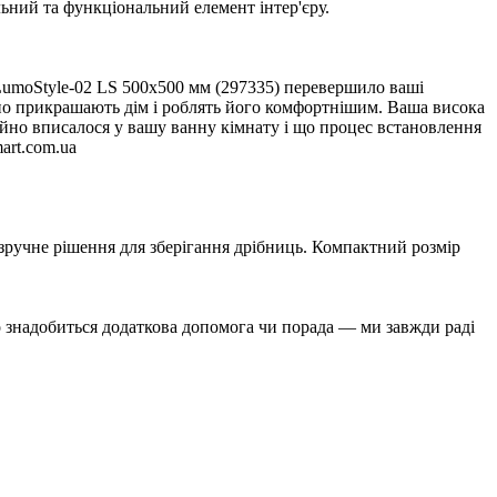
льний та функціональний елемент інтер'єру.
LumoStyle-02 LS 500x500 мм (297335) перевершило ваші
но прикрашають дім і роблять його комфортнішим. Ваша висока
ійно вписалося у вашу ванну кімнату і що процес встановлення
art.com.ua
 зручне рішення для зберігання дрібниць. Компактний розмір
 знадобиться додаткова допомога чи порада — ми завжди раді