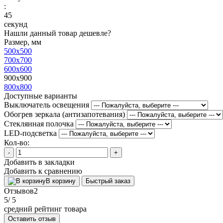
:
44
секунд
Нашли данный товар дешевле?
Размер, мм
500x500
700x700
600x600
900x900
800x800
Доступные варианты
Выключатель освещения
Обогрев зеркала (антизапотевания)
Стеклянная полочка
LED-подсветка
Кол-во:
-
+
Добавить в закладки
Добавить к сравнению
В корзину
Быстрый заказ
Отзывов
2
5
/ 5
средний рейтинг товара
Оставить отзыв