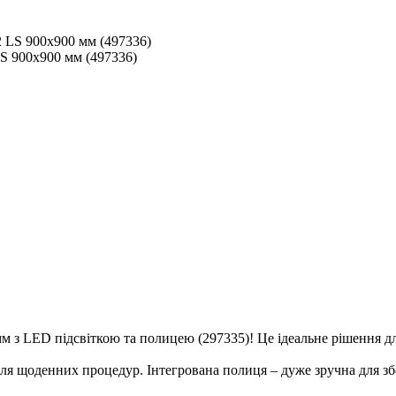
S 900x900 мм (497336)
мм з LED підсвіткою та полицею (297335)! Це ідеальне рішення дл
 для щоденних процедур. Інтегрована полиця – дуже зручна для з