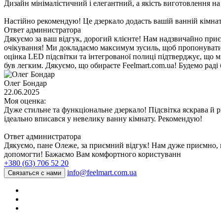
Дизайн мінімалістичний і елегантний, а якість виготовлення на
Настійно рекомендую! Це дзеркало додасть вашій ванній кімнат
Ответ администратора
Дякуємо за ваш відгук, дорогий клієнте! Нам надзвичайно при
очікування! Ми докладаємо максимум зусиль, щоб пропонувати 
оцінка LED підсвітки та інтегрованої полиці підтверджує, що 
був легким. Дякуємо, що обираєте Feelmart.com.ua! Будемо раді 
Олег Бондар
22.06.2025
Моя оценка:
Дуже стильне та функціональне дзеркало! Підсвітка яскрава й 
ідеально вписався у невелику ванну кімнату. Рекомендую!
Ответ администратора
Дякуємо, пане Олеже, за приємний відгук! Нам дуже приємно, 
допомогти! Бажаємо Вам комфортного користуванн
+380 (63) 706 52 20
info@feelmart.com.ua
Связаться с нами