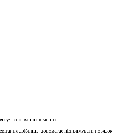
я сучасної ванної кімнати.
берігання дрібниць, допомагає підтримувати порядок.