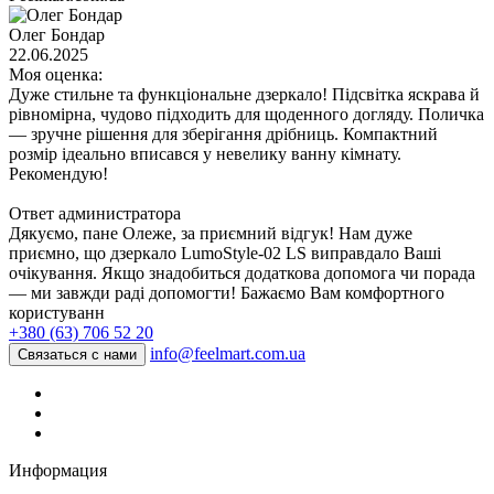
Олег Бондар
22.06.2025
Моя оценка:
Дуже стильне та функціональне дзеркало! Підсвітка яскрава й
рівномірна, чудово підходить для щоденного догляду. Поличка
— зручне рішення для зберігання дрібниць. Компактний
розмір ідеально вписався у невелику ванну кімнату.
Рекомендую!
Ответ администратора
Дякуємо, пане Олеже, за приємний відгук! Нам дуже
приємно, що дзеркало LumoStyle-02 LS виправдало Ваші
очікування. Якщо знадобиться додаткова допомога чи порада
— ми завжди раді допомогти! Бажаємо Вам комфортного
користуванн
+380 (63) 706 52 20
info@feelmart.com.ua
Связаться с нами
Информация