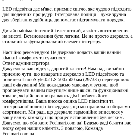
LED підсвітка дає м'яке, приємне світло, яке чудово підходить
для щоденних процедур. Інтегрована полиця – дуже зручна
для зберігання дрібниць, допомагає підтримувати порядок.
Дизайн мінімалістичний і елегантний, а якість виготовлення
на висоті. Встановлення було легким. Це не просто дзеркало, а
стильний та функціональний елемент інтер'єру.
Настійно рекомендую! Це дзеркало додасть вашій ванній
кімнаті комфорту та сучасності.
Ответ администратора
Дякуємо за ваш відгук, дорогий клієнте! Нам надзвичайно
приємно чути, що квадратне дзеркало з LED підсвіткою та
полицею LumoStyle-02 LS 500x500 мм (297335) перевершило
ваші очікування! Ми докладаємо максимум зусиль, щоб
пропонувати нашим покупцям лише якісні та функціональні
товари, які дійсно прикрашають дім і роблять його
комфортнішим. Ваша висока оцінка LED підсвітки та
інтегрованої полиці підтверджує, що ми правильно обираємо
асортимент. Ми раді, що дзеркало гармонійно вписалося у
вашу ванну кімнату і що процес встановлення був легким.
Дякуємо, що обираєте Feelmart.com.ua! Будемо раді бачити вас
знову серед наших клієнтів. З повагою, Команда
Feelmart.com.ua