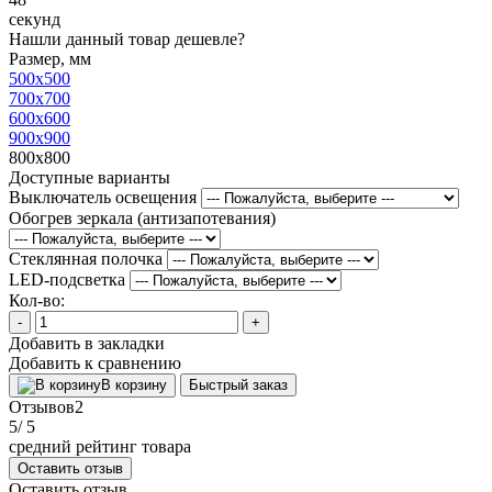
секунд
Нашли данный товар дешевле?
Размер, мм
500x500
700x700
600x600
900x900
800x800
Доступные варианты
Выключатель освещения
Обогрев зеркала (антизапотевания)
Стеклянная полочка
LED-подсветка
Кол-во:
-
+
Добавить в закладки
Добавить к сравнению
В корзину
Быстрый заказ
Отзывов
2
5
/ 5
средний рейтинг товара
Оставить отзыв
Оставить отзыв