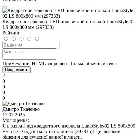
Квадратное зеркало с LED подсветкой и полкой LumoStyle-02
LS 800x800 мм (297333)
Рейтинг
Примечание:
HTML запрещен! Только обычный текст
Продолжить
2
0
0
0
0
Дмитро Ткаченко
17.07.2025
Моя оценка:
Я в захваті від квадратного дзеркала LumoStyle-02 LS 500x500
мм з LED підсвіткою та полицею (297335)! Це ідеальне
рішення для сучасної ванної кімнати.