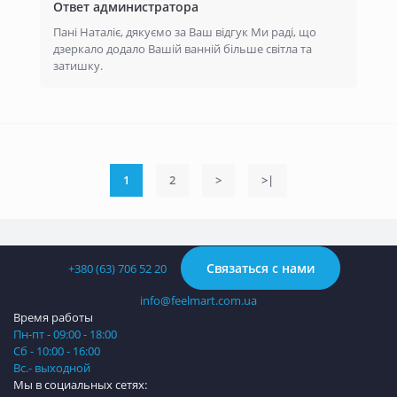
Ответ администратора
Пані Наталіє, дякуємо за Ваш відгук Ми раді, що
дзеркало додало Вашій ванній більше світла та
затишку.
1
2
>
>|
Связаться с нами
+380 (63) 706 52 20
info@feelmart.com.ua
Время работы
Пн-пт - 09:00 - 18:00
Сб - 10:00 - 16:00
Вс.- выходной
Мы в социальных сетях: