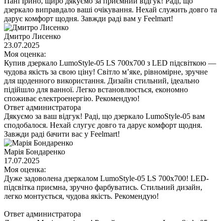
Пані Ірино, щиро дякуємо за приємний відгук! Раді, що
дзеркало виправдало ваші очікування. Нехай служить довго та
дарує комфорт щодня. Завжди раді вам у Feelmart!
Дмитро Лисенко
23.07.2025
Моя оценка:
Купив дзеркало LumoStyle-05 LS 700x700 з LED підсвіткою —
чудова якість за свою ціну! Світло м’яке, рівномірне, зручне
для щоденного використання. Дизайн стильний, ідеально
підійшло для ванної. Легко встановлюється, економно
споживає електроенергію. Рекомендую!
Ответ администратора
Дякуємо за ваш відгук! Раді, що дзеркало LumoStyle-05 вам
сподобалося. Нехай слугує довго та дарує комфорт щодня.
Завжди раді бачити вас у Feelmart!
Марія Бондаренко
17.07.2025
Моя оценка:
Дуже задоволена дзеркалом LumoStyle-05 LS 700x700! LED-
підсвітка приємна, зручно фарбуватись. Стильний дизайн,
легко монтується, чудова якість. Рекомендую!
Ответ администратора