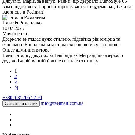
Дякуємо, Маріє, за відгук! Радий, що дзеркало LumoStyle-05
вам сподобалося. Гарного користування та будемо раді бачити
вас знову в Feelmart!
Наталія Романенко
10.07.2025
Моя оценка:
Дзеркало виглядає дуже стильно, підсвітка рівномірна та
економна. Ванна кімната стала світлішою й сучаснішою.
Ответ администратора
Пані Наталіє, дякуємо за Ваш відгук Ми раді, що дзеркало
додало Вашій ванній більше світла та затишку.
1
2
>
>|
+380 (63) 706 52 20
info@feelmart.com.ua
Связаться с нами