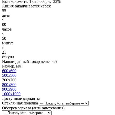
Вы экономите:
1 625.00грн.
-33%
Акция заканчивается через:
55
дней
:
09
часов
:
50
минут
:
21
секунд
Нашли данный товар дешевле?
Размер, мм
600x600
500x500
700x700
800x800
900x900
1000x1000
Доступные варианты
Стеклянная полочка
Обогрев зеркала (антизапотевания)