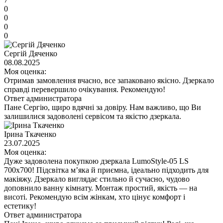
0
0
0
0
Сергій Дяченко
08.08.2025
Моя оценка:
Отримав замовлення вчасно, все запаковано якісно. Дзеркало
справді перевершило очікування. Рекомендую!
Ответ администратора
Пане Сергію, щиро вдячні за довіру. Нам важливо, що Ви
залишилися задоволені сервісом та якістю дзеркала.
Ірина Ткаченко
23.07.2025
Моя оценка:
Дуже задоволена покупкою дзеркала LumoStyle-05 LS
700x700! Підсвітка м’яка й приємна, ідеально підходить для
макіяжу. Дзеркало виглядає стильно й сучасно, чудово
доповнило ванну кімнату. Монтаж простий, якість — на
висоті. Рекомендую всім жінкам, хто цінує комфорт і
естетику!
Ответ администратора