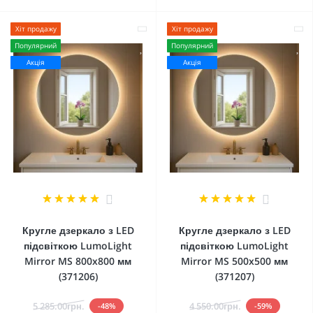
Хіт продажу
Хіт продажу
Популярний
Популярний
Акція
Акція
4
4
Кругле дзеркало з LED
Кругле дзеркало з LED
підсвіткою LumoLight
підсвіткою LumoLight
Mirror MS 800x800 мм
Mirror MS 500x500 мм
(371206)
(371207)
5 285.00грн.
4 550.00грн.
-48%
-59%