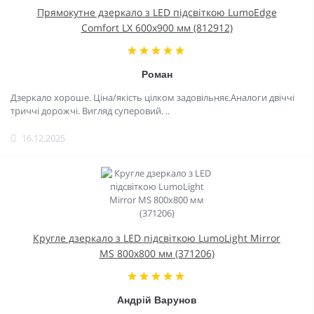
Прямокутне дзеркало з LED підсвіткою LumoEdge
Comfort LX 600x900 мм (812912)
Роман
Дзеркало хороше. Ціна/якість цілком задовільняє.Аналоги двіччі
триччі дорожчі. Вигляд суперовий. ..
16.12.2025
Кругле дзеркало з LED підсвіткою LumoLight Mirror
MS 800x800 мм (371206)
Андрiй Варунов