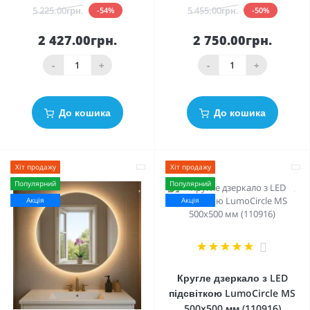
5 225.00грн.
5 455.00грн.
-54%
-50%
2 427.00грн.
2 750.00грн.
-
+
-
+
До кошика
До кошика
Хіт продажу
Хіт продажу
Популярний
Популярний
Акція
Акція
2
Кругле дзеркало з LED
підсвіткою LumoCircle MS
500x500 мм (110916)