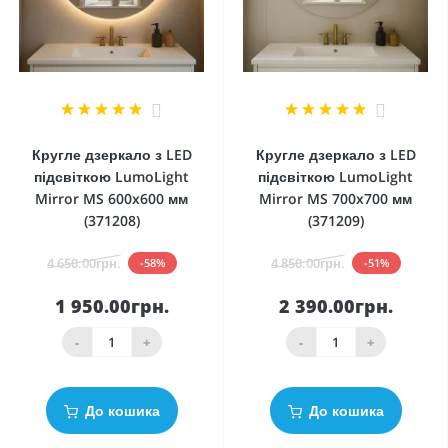
4
4
Кругле дзеркало з LED
Кругле дзеркало з LED
підсвіткою LumoLight
підсвіткою LumoLight
Mirror MS 600x600 мм
Mirror MS 700x700 мм
(371208)
(371209)
4 650.00грн.
4 850.00грн.
-58%
-51%
1 950.00грн.
2 390.00грн.
-
+
-
+
До кошика
До кошика