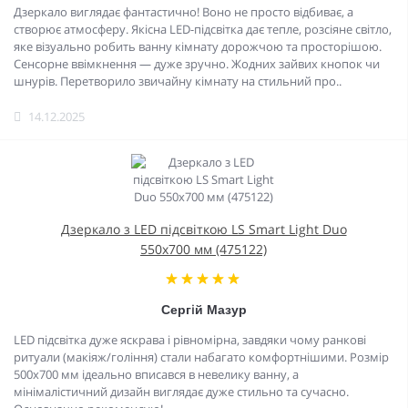
Дзеркало виглядає фантастично! Воно не просто відбиває, а
створює атмосферу. Якісна LED-підсвітка дає тепле, розсіяне світло,
яке візуально робить ванну кімнату дорожчою та просторішою.
Сенсорне ввімкнення — дуже зручно. Жодних зайвих кнопок чи
шнурів. Перетворило звичайну кімнату на стильний про..
14.12.2025
Дзеркало з LED підсвіткою LS Smart Light Duo
550х700 мм (475122)
Сергiй Мазур
LED підсвітка дуже яскрава і рівномірна, завдяки чому ранкові
ритуали (макіяж/гоління) стали набагато комфортнішими. Розмір
500х700 мм ідеально вписався в невелику ванну, а
мінімалістичний дизайн виглядає дуже стильно та сучасно.