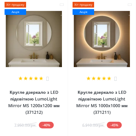
Хіт продажу
Хіт продажу
Акція
Акція
4
4
Кругле дзеркало з LED
Кругле дзеркало з LED
підсвіткою LumoLight
підсвіткою LumoLight
Mirror MS 1200x1200 мм
Mirror MS 1000x1000 мм
(371212)
(371211)
7 950.00грн.
6 910.00грн.
-40%
-45%