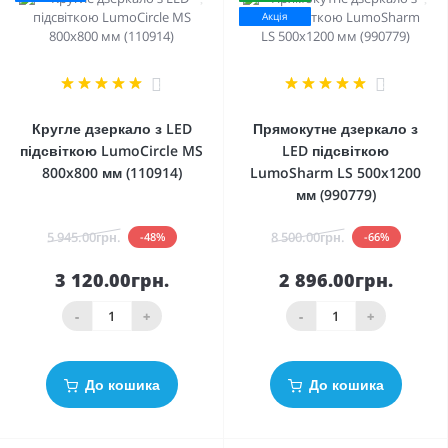
Акція
2
2
Кругле дзеркало з LED
Прямокутне дзеркало з
підсвіткою LumoCircle MS
LED підсвіткою
800x800 мм (110914)
LumoSharm LS 500x1200
мм (990779)
5 945.00грн.
8 500.00грн.
-48%
-66%
3 120.00грн.
2 896.00грн.
-
+
-
+
До кошика
До кошика