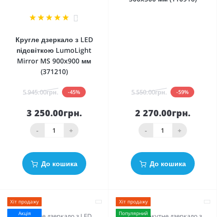
4
Кругле дзеркало з LED
підсвіткою LumoLight
Mirror MS 900x900 мм
(371210)
5 945.00грн.
5 550.00грн.
-45%
-59%
3 250.00грн.
2 270.00грн.
-
+
-
+
До кошика
До кошика
Хіт продажу
Хіт продажу
Акція
Популярний