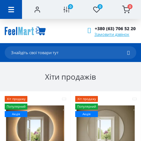
0
0
0
+380 (63) 706 52 20
Замовити дзвінок
Xiти продажiв
Хіт продажу
Хіт продажу
Популярний
Популярний
Акція
Акція